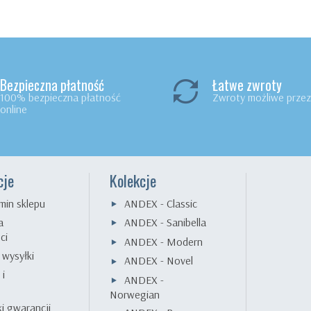
Bezpieczna płatność
Łatwe zwroty
100% bezpieczna płatność
Zwroty możliwe przez 
online
cje
Kolekcje
min sklepu
ANDEX - Classic
a
ANDEX - Sanibella
ci
ANDEX - Modern
 wysyłki
ANDEX - Novel
 i
ANDEX -
e
Norwegian
i gwarancji