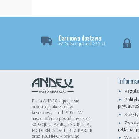
Darmowa dostawa
W Polsce już od 250 zł.
Informa
Regula
Polityk
Firma ANDEX zajmuje się
prywatnoś
produkcją akcesoriów
łazienkowych od 1995 r. W
Koszty
naszej ofercie posiadamy sześć
Zwroty
kolekcji: CLASSIC, SANIBELLA,
reklamacj
MODERN, NOVEL, BEZ BARIER
oraz TECHNIC – oferując
Warunk