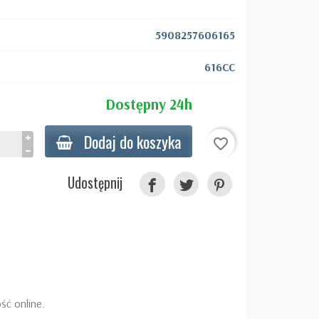
5908257606165
616CC
Dostępny 24h
Dodaj do koszyka
favorite_border
Udostępnij
ść online.