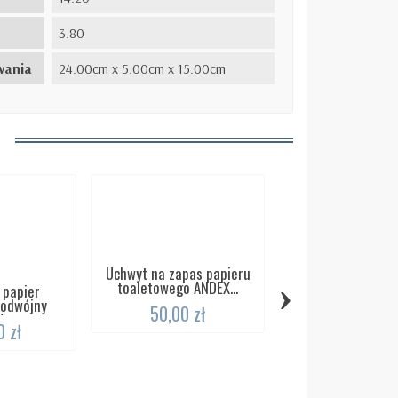
3.80
wania
24.00cm x 5.00cm x 15.00cm
Uchwyt na zapas papieru
›
toaletowego ANDEX...
 papier
podwójny
50,00 zł
...
 zł
Uchwyt na pap
toaletowy z os
ANDEX...
120,00 zł