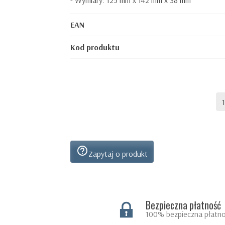
- Wymiary: 125 mm x 142 mm x 38 mm
EAN
Kod produktu
help_outline
Zapytaj o produkt
Bezpieczna płatność
100% bezpieczna płatno