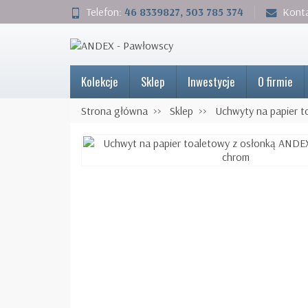
Telefon:
46 8339827, 503 785 374
Kont
Kolekcje
Sklep
Inwestycje
O firmie
Strona główna
Sklep
Uchwyty na papier t