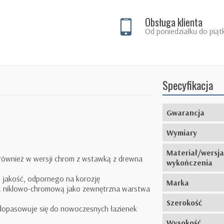
Obsługa klienta
Od poniedziałku do piąt
Specyfikacja
Gwarancja
Wymiary
Materiał/wersja
 również w wersji chrom z wstawką z drewna
wykończenia
j jakość, odpornego na korozję
Marka
i: niklowo-chromową jako zewnętrzna warstwa
Szerokość
 dopasowuje się do nowoczesnych łazienek
Wysokość