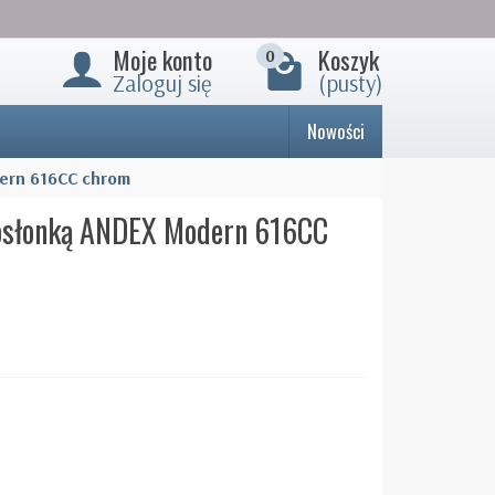
Moje konto
Koszyk
0
Zaloguj się
(pusty)
Nowości
dern 616CC chrom
z osłonką ANDEX Modern 616CC