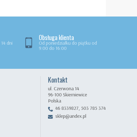
Obsługa klienta
14 dni
Od poniedziałku do piątku od
9:00 do 16:00
Kontakt
ul. Czerwona 14
96-100 Skierniewice
Polska
46 8339827, 503 785 374
sklep@andex.pl