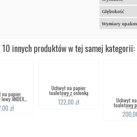
Głębokość
Wymiary opako
10 innych produktów w tej samej kategorii:
Uchwyt na papier
toaletowy z osłonką
 na papier
ANDEX...
 lewy ANDEX...
Uchwyt na
122,00 zł
toaletowy 
7,00 zł
ANDEX
200,00