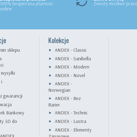
100% bezpieczna płatność
Zwroty możliwe przez 
online
cje
Kolekcje
min sklepu
ANDEX - Classic
a
ANDEX - Sanibella
ci
ANDEX - Modern
 wysyłki
ANDEX - Novel
 i
ANDEX -
e
Norwegian
i gwarancji
ANDEX - Bez
wacja
Barier
nek Bankowy
ANDEX - Technic
ty 3D do
ANDEX - Lustra
ANDEX - Elementy
k ANDEX
Zapasowe