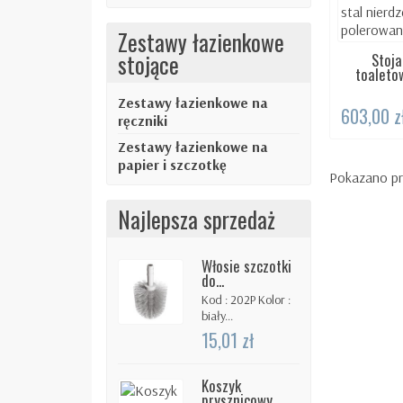
Zestawy łazienkowe
stojące
Stoja
DOS
toaletow
Zestawy łazienkowe na
603,00 z
ręczniki
Zestawy łazienkowe na
papier i szczotkę
Pokazano pr
Najlepsza sprzedaż
Włosie szczotki
do...
Kod : 202P Kolor :
biały...
15,01 zł
Koszyk
prysznicowy