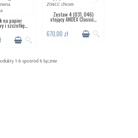
Zestaw 4 (031, 046)
WYSYŁKA DO 5 DNI
stojący ANDEX Classic...
k na papier
TĘPNY 24H
y i szczotkę...
670,00 zł
ł
odukty 1-6 spośród 6 łącznie