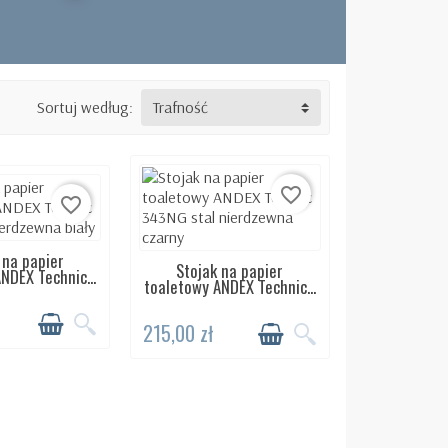
Sortuj według:
Trafność
favorite_border
favorite_border
 na papier
ĘPNY 24H
Stojak na papier
DOSTĘPNY 24H
NDEX Technic...
toaletowy ANDEX Technic...
215,00 zł