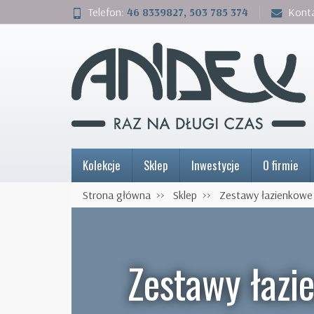
Telefon:
46 8339827, 503 785 374
Kont
Kolekcje
Sklep
Inwestycje
O firmie
Strona główna
Sklep
Zestawy łazienkowe
Zestawy łazi