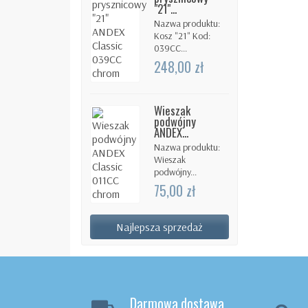
"21"...
Nazwa produktu:
Kosz "21" Kod:
039CC...
248,00 zł
Wieszak
podwójny
ANDEX...
Nazwa produktu:
Wieszak
podwójny...
75,00 zł
Najlepsza sprzedaż
Darmowa dostawa