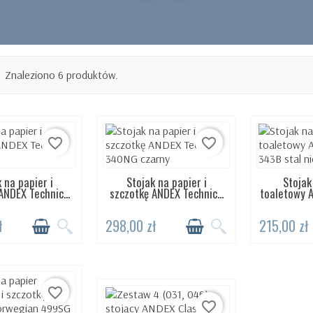
Znaleziono 6 produktów.
favorite_border
favorite_border
 na papier i
Stojak na papier i
Stojak
TĘPNY 24H
DOSTĘPNY 24H
DOST
ANDEX Technic...
szczotkę ANDEX Technic...
toaletowy A
ł
298,00 zł
215,00 zł
favorite_border
favorite_border