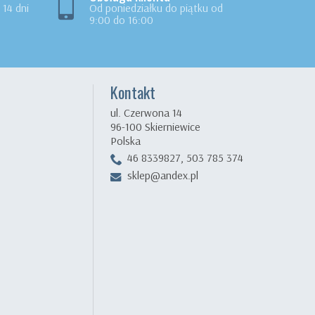
14 dni
Od poniedziałku do piątku od
9:00 do 16:00
Kontakt
ul. Czerwona 14
96-100 Skierniewice
Polska
46 8339827, 503 785 374
sklep@andex.pl