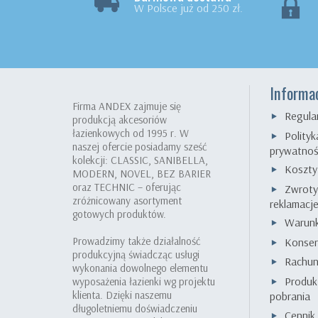
W Polsce już od 250 zł.
Informa
Firma ANDEX zajmuje się
Regula
produkcją akcesoriów
łazienkowych od 1995 r. W
Polityk
naszej ofercie posiadamy sześć
prywatnoś
kolekcji: CLASSIC, SANIBELLA,
Koszty
MODERN, NOVEL, BEZ BARIER
oraz TECHNIC – oferując
Zwroty
zróżnicowany asortyment
reklamacj
gotowych produktów.
Warunk
Prowadzimy także działalność
Konser
produkcyjną świadcząc usługi
Rachu
wykonania dowolnego elementu
Produk
wyposażenia łazienki wg projektu
klienta. Dzięki naszemu
pobrania
długoletniemu doświadczeniu
Cenni