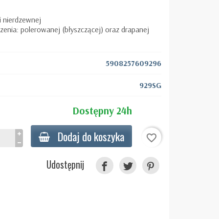
i nierdzewnej
enia: polerowanej (błyszczącej) oraz drapanej
5908257609296
929SG
Dostępny 24h
Dodaj do koszyka
favorite_border
Udostępnij