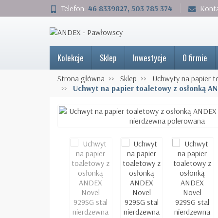
Telefon:
46 8339827, 503 785 374
Kont
Kolekcje
Sklep
Inwestycje
O firmie
Strona główna
Sklep
Uchwyty na papier t
Uchwyt na papier toaletowy z osłonką A