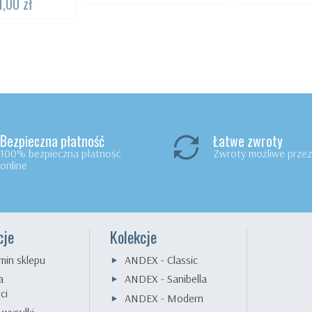
1,00 zł
Bezpieczna płatność
Łatwe zwroty
100% bezpieczna płatność
Zwroty możliwe przez 
online
cje
Kolekcje
min sklepu
ANDEX - Classic
a
ANDEX - Sanibella
ci
ANDEX - Modern
 wysyłki