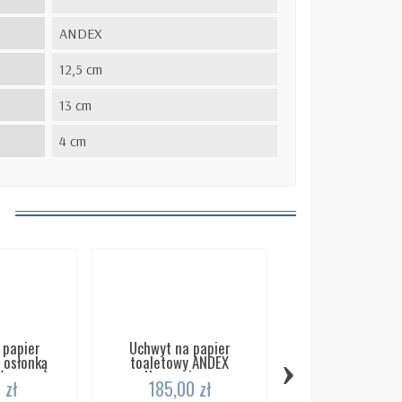
ANDEX
12,5 cm
13 cm
4 cm
 papier
Uchwyt na papier
›
 osłonką
toaletowy ANDEX
...
Norwegian...
 zł
185,00 zł