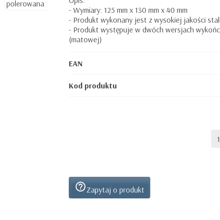
Opis:
- Wymiary: 125 mm x 130 mm x 40 mm
- Produkt wykonany jest z wysokiej jakości stal
- Produkt występuje w dwóch wersjach wykończ
(matowej)
EAN
Kod produktu
help_outline
Zapytaj o produkt