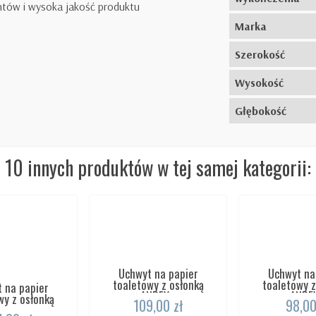
ntów i wysoka jakość produktu
Marka
Szerokość
Wysokość
Głębokość
10 innych produktów w tej samej kategorii:
Uchwyt na papier
Uchwyt na
toaletowy z osłonką
toaletowy z
 na papier
ANDEX...
ANDEX
wy z osłonką
109,00 zł
98,00
awy...