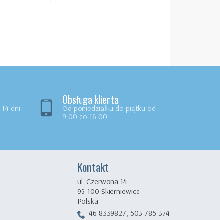
Uchwyt na pap
toaletowy osłonką 
105,00 zł
Obsługa klienta
14 dni
Od poniedziałku do piątku od
9:00 do 16:00
Kontakt
ul. Czerwona 14
96-100 Skierniewice
Polska
46 8339827, 503 785 374