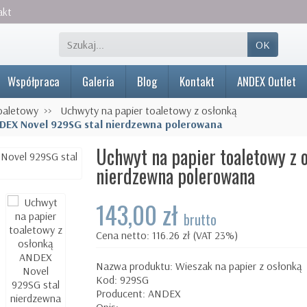
akt
OK
Współpraca
Galeria
Blog
Kontakt
ANDEX Outlet
oaletowy
Uchwyty na papier toaletowy z osłonką
NDEX Novel 929SG stal nierdzewna polerowana
Uchwyt na papier toaletowy z
nierdzewna polerowana
143,00 zł
brutto
Cena netto: 116.26 zł (VAT 23%)
Nazwa produktu: Wieszak na papier z osłonką
Kod: 929SG
Producent: ANDEX