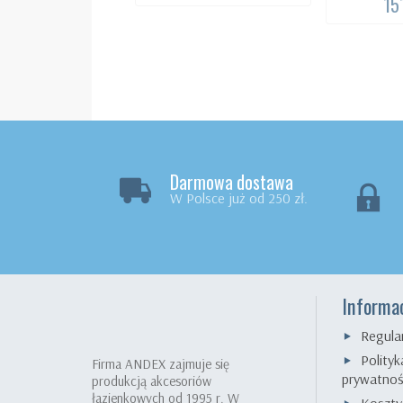
15
Darmowa dostawa
W Polsce już od 250 zł.
Informa
Regula
Polityk
Firma ANDEX zajmuje się
prywatnoś
produkcją akcesoriów
łazienkowych od 1995 r. W
Koszty