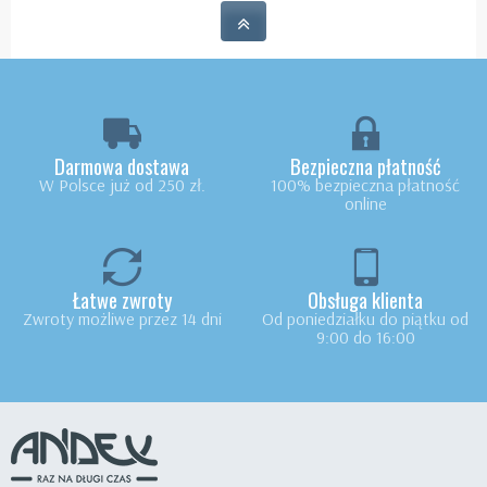
Darmowa dostawa
Bezpieczna płatność
W Polsce już od 250 zł.
100% bezpieczna płatność
online
Łatwe zwroty
Obsługa klienta
Zwroty możliwe przez 14 dni
Od poniedziałku do piątku od
9:00 do 16:00