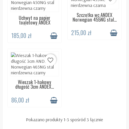
Szczotka wc ANDEX
DOSTĘPNY 24H
Uchwyt na papier
DOSTĘPNY 24H
Norwegian 455NG stal...
toaletowy ANDEX
Norwegian...
215,00 zł
185,00 zł
favorite_border
Wieszak 1-hakowy
DOSTĘPNY 24H
długość 3cm ANDEX...
86,00 zł
Pokazano produkty 1-3 spośród 3 łącznie