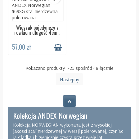
Wieszak pojedynczy z
DOSTĘPNY 24H
rowkiem długość 4cm...
57,00 zł
Pokazano produkty 1-25 spośród 48 łącznie
Następny
Kolekcja ANDEX Norwegian
Kolekcja NORWEGIAN wykonana jest z wysokiej
jakości stali nierdzewnej w wersji polerowanej, czyniąc
ją gładką i higienicznie czystą przez wiele lat.