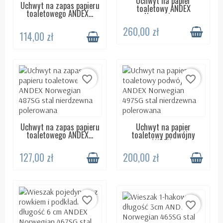
Uchwyt na papier
Uchwyt na zapas papieru
DOSTĘPNY 24H
toaletowy ANDEX
toaletowego ANDEX...
Norwegian...
260,00 zł
114,00 zł
favorite_border
favorite_border
Uchwyt na zapas papieru
Uchwyt na papier
DOSTĘPNY 24H
DOSTĘPNY 24H
toaletowego ANDEX...
toaletowy podwójny
ANDEX...
127,00 zł
200,00 zł
favorite_border
favorite_border