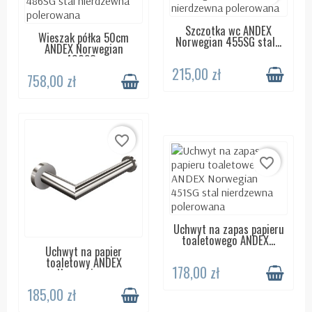
Szczotka wc ANDEX
DOSTĘPNY 24H
Wieszak półka 50cm
DOSTĘPNY 24H
Norwegian 455SG stal...
ANDEX Norwegian
486SG...
215,00 zł
758,00 zł
favorite_border
favorite_border
Uchwyt na zapas papieru
DOSTĘPNY 24H
toaletowego ANDEX...
Uchwyt na papier
DOSTĘPNY 24H
toaletowy ANDEX
178,00 zł
Norwegian...
185,00 zł