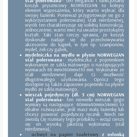
stal polerowana
– ten elegancki i funkcjonalny
koszyk prysznicowy NORWEGIAN to kolejny
element wyposażenia, który warto wybrać dla
swojej łazienki. Ponieważ przygotowuje się go z
wykorzystaniem polerowanej stali nierdzewnej,
wyrób ten charakteryzuje się solidną konstrukcją.
Jednocześnie, warto mieć na uwadze prostokątny
kształt. Taki stan rzeczy sprawia, że koszyk
doskonale nadaje się do przechowywania
akcesoriów do kąpieli, w tym np. szamponów,
mydeł, żeli czy gąbek,
mydelniczka na mydło w płynie NORWEGIAN
stal polerowana
– mydelniczka z pojemnikiem
wykonanym ze szkła matowego o następujących
wymiarach 68 mmx160mmx110 mm. Wykonanie ze
stali nierdzewnej daje Ci możliwość
długotrwałego użytkowania. Oprócz tego
dostępne są także zapasowe pojemniki na płynne
mydło ze szkła matowego,
wieszak pojedynczy (dł. 5 cm) NORWEGIAN
stal polerowana
– ten niewielki wieszak (jego
wymiary są następujące: 40mmx40mmx54mm) to
idealne rozwiązanie, jeśli masz małą łazienkę lub
chcesz powiesić pojedynczy ręcznik. Niech nie
zwiodą Cię rozmiary tego produktu – wciąż cieszy
się on wysoką jakością wykonania (stal
nierdzewna),
uchwyt na papier toaletowy
z osłonką