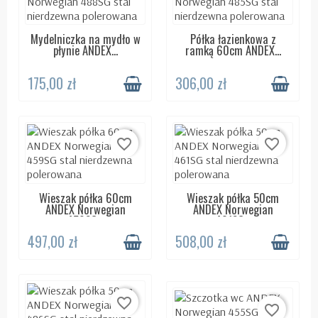
Mydelniczka na mydło w
Półka łazienkowa z
DOSTĘPNY 24H
DOSTĘPNY 24H
płynie ANDEX...
ramką 60cm ANDEX...
175,00 zł
306,00 zł
favorite_border
favorite_border
Wieszak półka 60cm
Wieszak półka 50cm
DOSTĘPNY 24H
DOSTĘPNY 24H
ANDEX Norwegian
ANDEX Norwegian
459SG...
461SG...
497,00 zł
508,00 zł
favorite_border
favorite_border