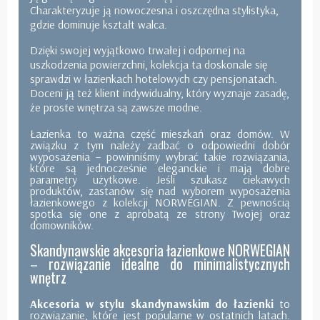
Charakteryzuje ją nowoczesna i oszczędna stylistyka,
gdzie dominuje kształt walca.
Dzięki swojej wyjątkowo trwałej i odpornej na
uszkodzenia powierzchni, kolekcja ta doskonale się
sprawdzi w łazienkach hotelowych czy pensjonatach.
Doceni ją też klient indywidualny, który wyznaje zasadę,
że proste wnętrza są zawsze modne.
Łazienka to ważna część mieszkań oraz domów. W
związku z tym należy zadbać o odpowiedni dobór
wyposażenia – powinniśmy wybrać takie rozwiązania,
które są jednocześnie eleganckie i mają dobre
parametry użytkowe. Jeśli szukasz ciekawych
produktów, zastanów się nad wyborem wyposażenia
łazienkowego z kolekcji NORWEGIAN. Z pewnością
spotka się one z aprobatą ze strony Twojej oraz
domowników.
Skandynawskie akcesoria łazienkowe NORWEGIAN
– rozwiązanie idealne do minimalistycznych
wnętrz
Akcesoria w stylu skandynawskim do łazienki
to
rozwiązanie, które jest popularne w ostatnich latach.