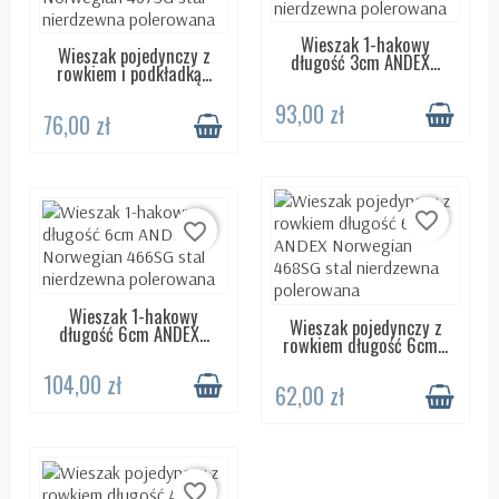
Wieszak 1-hakowy
DOSTĘPNY 24H
Wieszak pojedynczy z
DOSTĘPNY 24H
długość 3cm ANDEX...
rowkiem i podkładką...
93,00 zł
76,00 zł
favorite_border
favorite_border
Wieszak 1-hakowy
DOSTĘPNY 24H
Wieszak pojedynczy z
DOSTĘPNY 24H
długość 6cm ANDEX...
rowkiem długość 6cm...
104,00 zł
62,00 zł
favorite_border