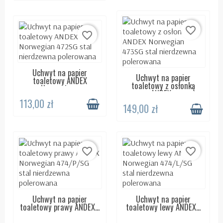
favorite_border
favorite_border
Uchwyt na papier
DOSTĘPNY 24H
Uchwyt na papier
DOSTĘPNY 24H
toaletowy ANDEX
toaletowy z osłonką
Norwegian...
ANDEX...
113,00 zł
149,00 zł
favorite_border
favorite_border
Uchwyt na papier
Uchwyt na papier
DOSTĘPNY 24H
DOSTĘPNY 24H
toaletowy prawy ANDEX...
toaletowy lewy ANDEX...