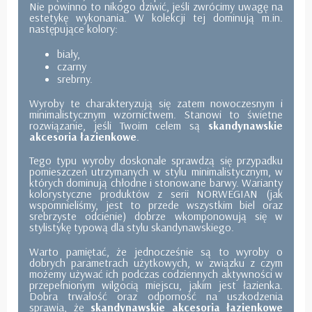
Nie powinno to nikogo dziwić, jeśli zwrócimy uwagę na
estetykę wykonania. W kolekcji tej dominują m.in.
następujące kolory:
biały,
czarny
srebrny.
Wyroby te charakteryzują się zatem nowoczesnym i
minimalistycznym wzornictwem. Stanowi to świetne
rozwiązanie, jeśli Twoim celem są
skandynawskie
akcesoria łazienkowe
.
Tego typu wyroby doskonale sprawdzą się przypadku
pomieszczeń utrzymanych w stylu minimalistycznym, w
których dominują chłodne i stonowane barwy. Warianty
kolorystyczne produktów z serii NORWEGIAN (jak
wspomnieliśmy, jest to przede wszystkim biel oraz
srebrzyste odcienie) dobrze wkomponowują się w
stylistykę typową dla stylu skandynawskiego.
Warto pamiętać, że jednocześnie są to wyroby o
dobrych parametrach użytkowych, w związku z czym
możemy używać ich podczas codziennych aktywności w
przepełnionym wilgocią miejscu, jakim jest łazienka.
Dobra trwałość oraz odporność na uszkodzenia
sprawia, że
skandynawskie akcesoria łazienkowe