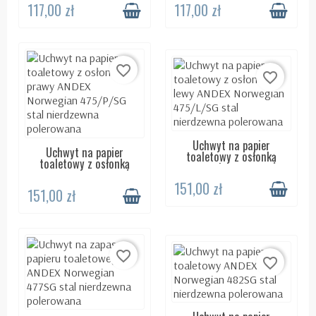
117,00 zł
117,00 zł
favorite_border
favorite_border
Uchwyt na papier
DOSTĘPNY 24H
Uchwyt na papier
DOSTĘPNY 24H
toaletowy z osłonką
toaletowy z osłonką
lewy...
prawy...
151,00 zł
151,00 zł
favorite_border
favorite_border
DOSTĘPNY 24H