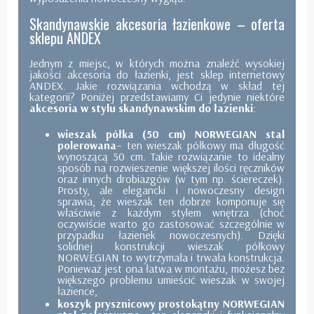
Skandynawskie akcesoria łazienkowe – oferta
sklepu ANDEX
Jednym z miejsc, w których można znaleźć wysokiej
jakości akcesoria do łazienki, jest sklep internetowy
ANDEX. Jakie rozwiązania wchodzą w skład tej
kategorii? Poniżej przedstawiamy Ci jedynie niektóre
akcesoria w stylu skandynawskim do łazienki
:
wieszak półka (50 cm) NORWEGIAN stal
polerowana
– ten wieszak półkowy ma długość
wynoszącą 50 cm. Takie rozwiązanie to idealny
sposób na rozwieszenie większej ilości ręczników
oraz innych drobiazgów (w tym np. ściereczek).
Prosty, ale elegancki i nowoczesny design
sprawia, że wieszak ten dobrze komponuje się
właściwie z każdym stylem wnętrza (choć
oczywiście warto go zastosować szczególnie w
przypadku łazienek nowoczesnych). Dzięki
solidnej konstrukcji wieszak półkowy
NORWEGIAN to wytrzymała i trwała konstrukcja.
Ponieważ jest ona łatwa w montażu, możesz bez
większego problemu umieścić wieszak w swojej
łazience,
koszyk prysznicowy prostokątny NORWEGIAN