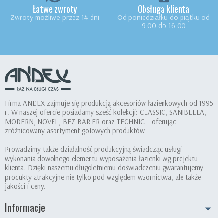
Łatwe zwroty
Obsługa klienta
Zwroty możliwe przez 14 dni
Od poniedziałku do piątku od
9:00 do 16:00
Firma ANDEX zajmuje się produkcją akcesoriów łazienkowych od 1995
r. W naszej ofercie posiadamy sześć kolekcji: CLASSIC, SANIBELLA,
MODERN, NOVEL, BEZ BARIER oraz TECHNIC – oferując
zróżnicowany asortyment gotowych produktów.
Prowadzimy także działalność produkcyjną świadcząc usługi
wykonania dowolnego elementu wyposażenia łazienki wg projektu
klienta. Dzięki naszemu długoletniemu doświadczeniu gwarantujemy
produkty atrakcyjne nie tylko pod względem wzornictwa, ale także
jakości i ceny.
Informacje