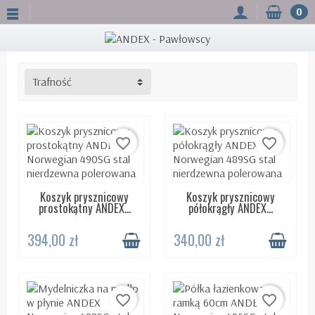
0
Trafność
favorite_border
favorite_border
Koszyk prysznicowy
Koszyk prysznicowy
DOSTĘPNY 24H
DOSTĘPNY 24H
prostokątny ANDEX...
półokrągły ANDEX...
394,00 zł
340,00 zł
favorite_border
favorite_border