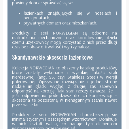
powinny dobrze sprawdzić się w:
łazienkach znajdujących się w hotelach i
pensjonatach,
prywatnych domach oraz mieszkaniach.
Produkty z serii NORWEGIAN są odporne na
uszkodzenia mechaniczne oraz korodowanie, dzięki
czemu użytkownicy mogą korzystać z nich przez długi
czas bez obaw o trwałość i wytrzymałość.
Skandynawskie akcesoria łazienkowe
Kolekcja NORWEGIAN to obszerny katalog produktów,
które zostały wykonane z wysokiej jakości stali
nierdzewnej (ang. SS, czyli Stainless Steel) w wersji
polerowanej. Opisywane rozwiązanie z jednej strony
nadaje im gładki wygląd, z drugiej zaś zapewnia
odporność na korozję. Taki stan rzeczy oznacza, że –
jeśli odpowiednio podejdziesz do ich konserwacji –
akcesoria te pozostaną w nienagannym stanie nawet
przez wiele lat.
Produkty z serii NORWEGIAN charakteryzują się
minimalistycznym i oszczędnym wzornictwem. Dominuje
w nich kształt walca, co nadaje tym elementom
wyposażenia nowoczesny wygląd.