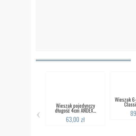
Wieszak 6
Classi
Wieszak pojedynczy
‹
długość 4cm ANDEX...
89
63,00 zł