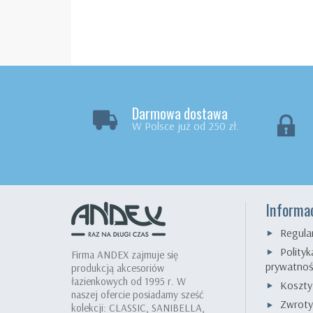
Darmowa dostawa
W Polsce już od 250 zł.
Informa
Regula
Polityk
Firma ANDEX zajmuje się
prywatnoś
produkcją akcesoriów
łazienkowych od 1995 r. W
Koszty
naszej ofercie posiadamy sześć
Zwroty
kolekcji: CLASSIC, SANIBELLA,