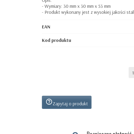
Opis:
- Wymiary: 30 mm x 30 mm x 53 mm
- Produkt wykonany jest z wysokiej jakości stal
EAN
Kod produktu
help_outline
Zapytaj o produkt