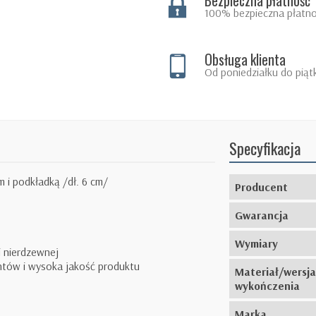
Bezpieczna płatność
100% bezpieczna płatno
Obsługa klienta
Od poniedziałku do piąt
Specyfikacja
 i podkładką /dł. 6 cm/
Producent
Gwarancja
Wymiary
i nierdzewnej
ntów i wysoka jakość produktu
Materiał/wersja
wykończenia
Marka