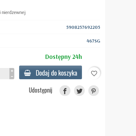
i nierdzewnej
5908257692205
467SG
Dostępny 24h
Dodaj do koszyka
favorite_border
Udostępnij