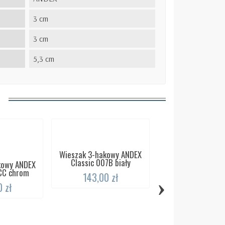
3 cm
3 cm
5,3 cm
Wieszak 3-hakowy ANDEX
Classic 007B biały
kowy ANDEX
CC chrom
143,00 zł
›
 zł
Wieszak 2-hakow