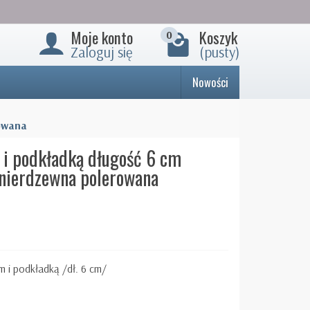
Moje konto
Koszyk
0
Zaloguj się
(pusty)
Nowości
rowana
 i podkładką długość 6 cm
nierdzewna polerowana
 i podkładką /dł. 6 cm/