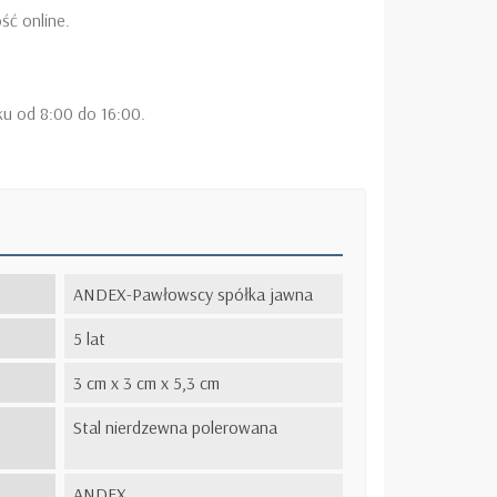
ść online.
ku od 8:00 do 16:00.
ANDEX-Pawłowscy spółka jawna
5 lat
3 cm x 3 cm x 5,3 cm
Stal nierdzewna polerowana
ANDEX