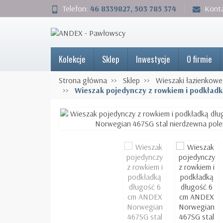
Telefon:
46 8339827, 503 785 374
Kont
Kolekcje
Sklep
Inwestycje
O firmie
Strona główna
Sklep
Wieszaki łazienkowe
Wieszak pojedynczy z rowkiem i podkład