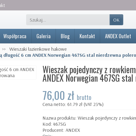
akt
OK
Współpraca
Galeria
Blog
Kontakt
ANDEX Outlet
Wieszaki łazienkowe hakowe
ką długość 6 cm ANDEX Norwegian 467SG stal nierdzewna pole
Wieszak pojedynczy z rowkiem
ANDEX Norwegian 467SG stal 
76,00 zł
brutto
Cena netto: 61.79 zł (VAT 23%)
Nazwa produktu: Wieszak pojedynczy z rowkiem
Kod: 467SG
Producent: ANDEX