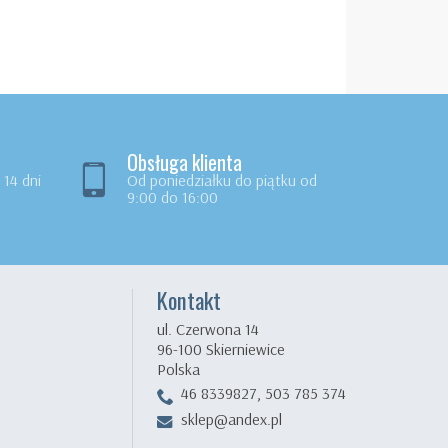
Technic 304B st
50,00 zł
Obsługa klienta
14 dni
Od poniedziałku do piątku od
9:00 do 16:00
Kontakt
ul. Czerwona 14
96-100 Skierniewice
Polska
46 8339827, 503 785 374
sklep@andex.pl