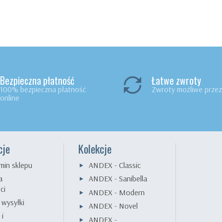
Bezpieczna płatność
Łatwe zwroty
100% bezpieczna płatność
Zwroty możliwe przez 
online
cje
Kolekcje
min sklepu
ANDEX - Classic
a
ANDEX - Sanibella
ci
ANDEX - Modern
 wysyłki
ANDEX - Novel
 i
ANDEX -