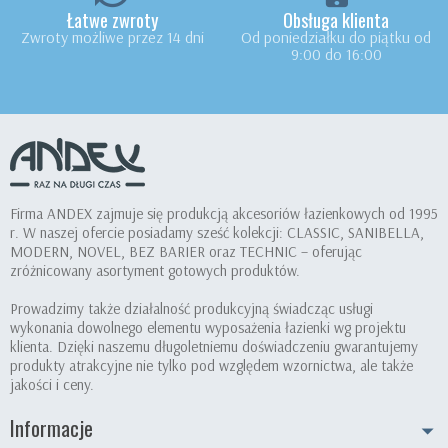
Łatwe zwroty
Obsługa klienta
Zwroty możliwe przez 14 dni
Od poniedziałku do piątku od
9:00 do 16:00
Firma ANDEX zajmuje się produkcją akcesoriów łazienkowych od 1995
r. W naszej ofercie posiadamy sześć kolekcji: CLASSIC, SANIBELLA,
MODERN, NOVEL, BEZ BARIER oraz TECHNIC – oferując
zróżnicowany asortyment gotowych produktów.
Prowadzimy także działalność produkcyjną świadcząc usługi
wykonania dowolnego elementu wyposażenia łazienki wg projektu
klienta. Dzięki naszemu długoletniemu doświadczeniu gwarantujemy
produkty atrakcyjne nie tylko pod względem wzornictwa, ale także
jakości i ceny.
Informacje