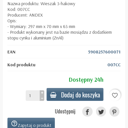
Nazwa produktu: Wieszak 3-hakowy
Kod: 007CC
Producent: ANDEX
Opis:
- Wymiary: 297 mm x 70 mm x 63 mm
- Produkt wykonany jest na bazie mosiądzu z dodatkiem
stopu cynku i aluminium (ZnAl)
EAN
5908257600071
Kod produktu
007CC
Dostępny 24h
Dodaj do koszyka
favorite_border
Udostępnij
help_outline
Zapytaj o produkt