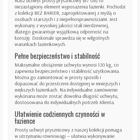
Nasz uchwyt prosty prysznicowy (67 cm) to
niezastąpiony element wyposażenia łazienki. Pochodzi
z kolekcji BEZ BARIER, zaprojektowanej z myślą o
osobach starszych i
z
niepełnosprawn
ościami
. Jest
wykonany z wysokiej jakości stali nierdzewnej,
dlatego gwarantuje wyjątkową odporność na
korozję. Doskonale sprawdza się w wilgotnych
warunkach łazienkowych.
Pełne bezpieczeństwo i stabilność
Maksymalne obciążenie uchwytu wynosi 120 kg, co
zapewnia bezpieczeństwo i stabilność użytkowania.
Można go zamontować w prosty sposób i
dopasować do przestrzeni dostępnej w mniejszych i
większych łazienkach. Na indywidualne zamówienie
wykonana może zostać dowolna długość uchwytu,
dostosowana do indywidualnych potrzeb Klienta.
Ułatwienie codziennych czynności w
łazience
Prosty uchwyt prysznicowy z naszej kolekcji pomaga
w utrzymaniu równowagi — ułatwia wykonywanie