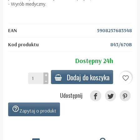
- Wyrób medyczny.
EAN
5908257683548
Kod produktu
843/670B
Dostępny 24h
Dodaj do koszyka
favorite_border
Udostępnij
help_outline
Zapytaj o produkt