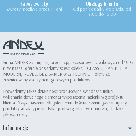
Łatwe zwroty
Obsługa klienta
Zwroty możliwe przez 14 dni
Od poniedziałku do piątku od
9:00 do 16:00
Firma ANDEX zajmuje się produkcją akcesoriów łazienkowych od 1995
r. W naszej ofercie posiadamy sześć kolekcji: CLASSIC, SANIBELLA,
MODERN, NOVEL, BEZ BARIER oraz TECHNIC – oferując
zróżnicowany asortyment gotowych produktów.
Prowadzimy także działalność produkcyjną świadcząc usługi
wykonania dowolnego elementu wyposażenia łazienki wg projektu
klienta. Dzięki naszemu długoletniemu doświadczeniu gwarantujemy
produkty atrakcyjne nie tylko pod względem wzornictwa, ale także
jakości i ceny.
Informacje