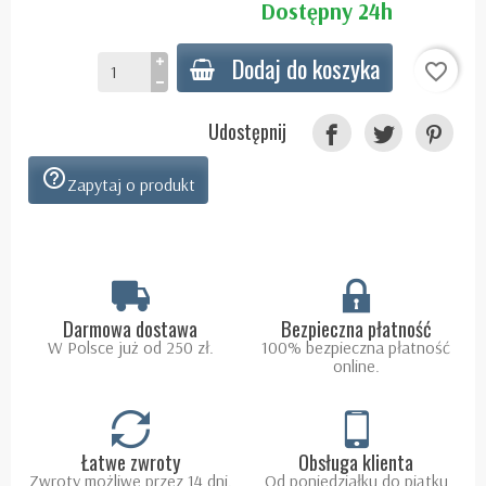
Dostępny 24h
Dodaj do koszyka
favorite_border
Udostępnij
help_outline
Zapytaj o produkt
Darmowa dostawa
Bezpieczna płatność
W Polsce już od 250 zł.
100% bezpieczna płatność
online.
Łatwe zwroty
Obsługa klienta
Zwroty możliwe przez 14 dni.
Od poniedziałku do piątku