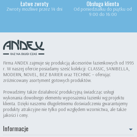
Łatwe zwroty
Obsługa klienta
Zwroty możliwe przez 14 dni
Od poniedziałku do piątku od
9:00 do 16:00
Firma ANDEX zajmuje się produkcją akcesoriów łazienkowych od 1995
r. W naszej ofercie posiadamy sześć kolekcji: CLASSIC, SANIBELLA,
MODERN, NOVEL, BEZ BARIER oraz TECHNIC – oferując
zróżnicowany asortyment gotowych produktów.
Prowadzimy także działalność produkcyjną świadcząc usługi
wykonania dowolnego elementu wyposażenia łazienki wg projektu
klienta. Dzięki naszemu długoletniemu doświadczeniu gwarantujemy
produkty atrakcyjne nie tylko pod względem wzornictwa, ale także
jakości i ceny.
Informacje