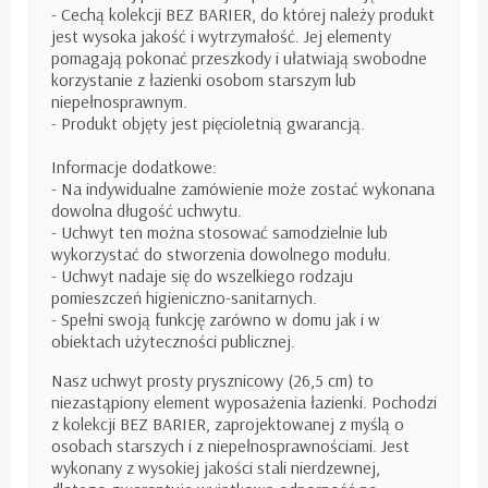
- Cechą kolekcji BEZ BARIER, do której należy produkt
jest wysoka jakość i wytrzymałość. Jej elementy
pomagają pokonać przeszkody i ułatwiają swobodne
korzystanie z łazienki osobom starszym lub
niepełnosprawnym.
- Produkt objęty jest pięcioletnią gwarancją.
Informacje dodatkowe:
- Na indywidualne zamówienie może zostać wykonana
dowolna długość uchwytu.
- Uchwyt ten można stosować samodzielnie lub
wykorzystać do stworzenia dowolnego modułu.
- Uchwyt nadaje się do wszelkiego rodzaju
pomieszczeń higieniczno-sanitarnych.
- Spełni swoją funkcję zarówno w domu jak i w
obiektach użyteczności publicznej.
Nasz uchwyt prosty prysznicowy (26,5 cm) to
niezastąpiony element wyposażenia łazienki. Pochodzi
z kolekcji BEZ BARIER, zaprojektowanej z myślą o
osobach starszych i
z
niepełnosprawn
ościami
. Jest
wykonany z wysokiej jakości stali nierdzewnej,