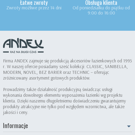
Łatwe zwroty
Obsługa klienta
Zwroty możliwe przez 14 dni
Od poniedziałku do piątku od
9:00 do 16:00
Firma ANDEX zajmuje się produkcją akcesoriów łazienkowych od 1995
r. W naszej ofercie posiadamy sześć kolekcji: CLASSIC, SANIBELLA,
MODERN, NOVEL, BEZ BARIER oraz TECHNIC – oferując
zróżnicowany asortyment gotowych produktów.
Prowadzimy także działalność produkcyjną świadcząc usługi
wykonania dowolnego elementu wyposażenia łazienki wg projektu
klienta. Dzięki naszemu długoletniemu doświadczeniu gwarantujemy
produkty atrakcyjne nie tylko pod względem wzornictwa, ale także
jakości i ceny.
Informacje