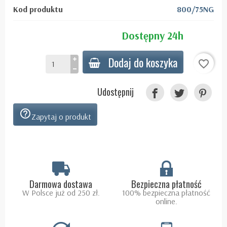
Kod produktu
800/75NG
Dostępny 24h
Dodaj do koszyka
favorite_border
Udostępnij
help_outline
Zapytaj o produkt
Darmowa dostawa
Bezpieczna płatność
W Polsce już od 250 zł.
100% bezpieczna płatność
online.