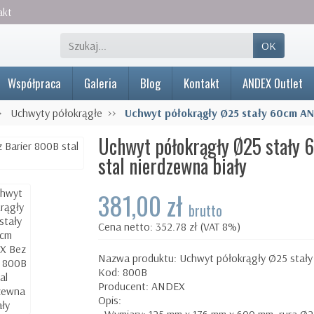
akt
OK
Współpraca
Galeria
Blog
Kontakt
ANDEX Outlet
Uchwyty półokrągłe
Uchwyt półokrągły Ø25 stały 60cm AN
Uchwyt półokrągły Ø25 stały
stal nierdzewna biały
381,00 zł
brutto
Cena netto: 352.78 zł (VAT 8%)
Nazwa produktu: Uchwyt półokrągły Ø25 stały
Kod: 800B
Producent: ANDEX
Opis: