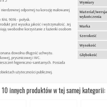
5 x 2
Wymiary
li nierdzewnej odpornej na korozję malowanej
Materiał/wersja
wykończenia
 RAL 9016 - połysk.
produkt jest wysoka jakość i wytrzymałość. Jej
Marka
iają swobodne korzystanie z łazienki osobom
Szerokość
Wysokość
konana dowolna długość uchwytu.
Głębokość
lkowej, prysznicowej i WC.
ieszczeń higieniczno-sanitarnych. Posiada
obiektach użyteczności publicznej.
10 innych produktów w tej samej kategorii: