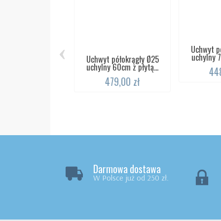
‹
Uchwyt p
uchylny 7
Uchwyt półokrągły Ø25
uchylny 60cm z płytą...
448
479,00 zł
Darmowa dostawa
W Polsce już od 250 zł.