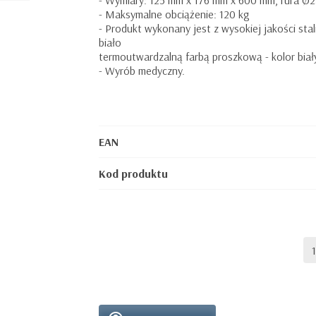
- Wymiary: 125 mm x 176 mm x 600 mm, rura Ø2
- Maksymalne obciążenie: 120 kg
- Produkt wykonany jest z wysokiej jakości sta
biało
termoutwardzalną farbą proszkową - kolor biał
- Wyrób medyczny.
EAN
Kod produktu