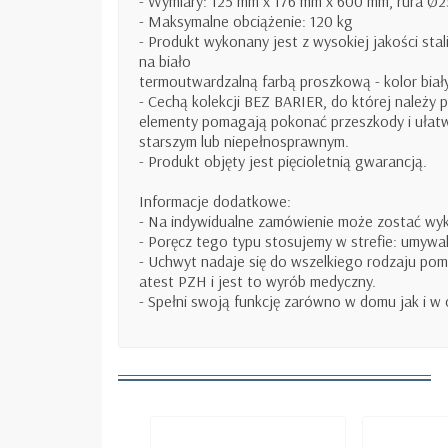
- Wymiary: 125 mm x 176 mm x 600 mm, rura Ø2
- Maksymalne obciążenie: 120 kg
- Produkt wykonany jest z wysokiej jakości sta
na biało
termoutwardzalną farbą proszkową - kolor biały
- Cechą kolekcji BEZ BARIER, do której należy 
elementy pomagają pokonać przeszkody i ułatw
starszym lub niepełnosprawnym.
- Produkt objęty jest pięcioletnią gwarancją.
Informacje dodatkowe:
- Na indywidualne zamówienie może zostać wy
- Poręcz tego typu stosujemy w strefie: umywa
- Uchwyt nadaje się do wszelkiego rodzaju pom
atest PZH i jest to wyrób medyczny.
- Spełni swoją funkcję zarówno w domu jak i w 