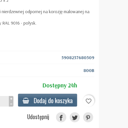
5 x 2
li nierdzewnej odpornej na korozję malowanej na
y RAL 9016 - połysk.
5908257680509
800B
Dostępny 24h
Dodaj do koszyka
favorite_border
Udostępnij