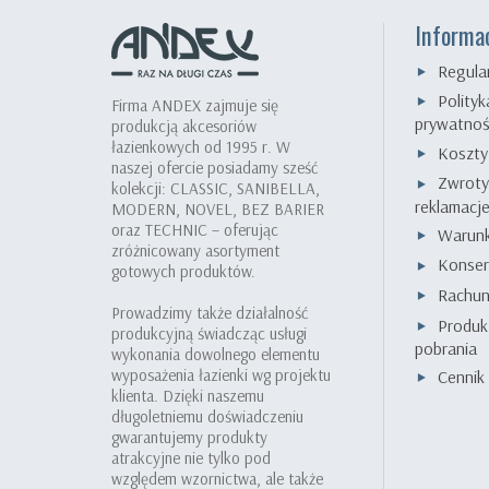
Informa
Regula
Polityk
Firma ANDEX zajmuje się
prywatnoś
produkcją akcesoriów
łazienkowych od 1995 r. W
Koszty
naszej ofercie posiadamy sześć
Zwroty
kolekcji: CLASSIC, SANIBELLA,
reklamacj
MODERN, NOVEL, BEZ BARIER
oraz TECHNIC – oferując
Warunk
zróżnicowany asortyment
Konser
gotowych produktów.
Rachu
Prowadzimy także działalność
Produk
produkcyjną świadcząc usługi
pobrania
wykonania dowolnego elementu
wyposażenia łazienki wg projektu
Cenni
klienta. Dzięki naszemu
długoletniemu doświadczeniu
gwarantujemy produkty
atrakcyjne nie tylko pod
względem wzornictwa, ale także