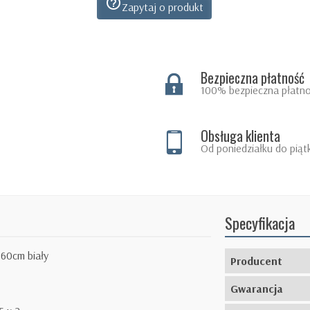
help_outline
Zapytaj o produkt
Bezpieczna płatność
100% bezpieczna płatno
Obsługa klienta
Od poniedziałku do piąt
Specyfikacja
60cm biały
Producent
Gwarancja