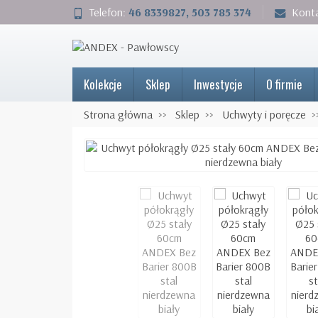
Telefon:
46 8339827, 503 785 374
Kont
Kolekcje
Sklep
Inwestycje
O firmie
Strona główna
Sklep
Uchwyty i poręcze