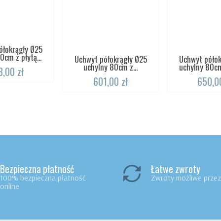
ółokrągły Ø25
0cm z płytą...
Uchwyt półokrągły Ø25
Uchwyt półok
uchylny 80cm z...
uchylny 80cm 
,00 zł
601,00 zł
650,00
Bezpieczna płatność
Łatwe zwroty
100% bezpieczna płatność
Zwroty możliwe przez 
online