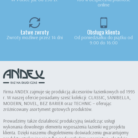
online
Łatwe zwroty
Obsługa klienta
Zwroty możliwe przez 14 dni
Od poniedziałku do piątku od
9:00 do 16:00
Firma ANDEX zajmuje się produkcją akcesoriów łazienkowych od 1995
r. W naszej ofercie posiadamy sześć kolekcji: CLASSIC, SANIBELLA,
MODERN, NOVEL, BEZ BARIER oraz TECHNIC – oferując
zróżnicowany asortyment gotowych produktów.
Prowadzimy także działalność produkcyjną świadcząc usługi
wykonania dowolnego elementu wyposażenia łazienki wg projektu
klienta. Dzięki naszemu długoletniemu doświadczeniu gwarantujemy