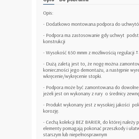
Opis:
- Dodatkowo montowana podpora do uchwytów
- Podpora ma zastosowanie gdy uchwyt
podst
konstrukcji
- Wysokość 650 mmm z możliwością regulacji
- Dużą zaletą jest to, że nogę można zamonto
konieczności jego demontażu, a następnie wy
wkręcenie/wykręcenie stopki.
- Podpora może być zamontowana do dowolneg
jeżeli jest on wykonany z rury
o średnicy zewnę
- Produkt wykonany jest z wysokiej jakości
pol
korozję.
- Cechą kolekcji BEZ BARIER, do której należy 
elementy pomagają pokonać przeszkody i ułatw
starszym lub niepełnosprawnym