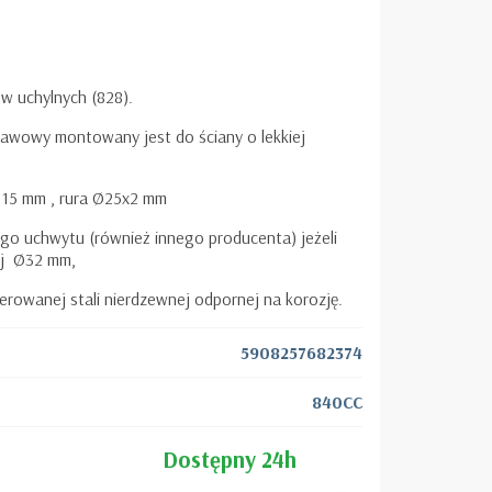
 uchylnych (828).
awowy montowany jest do ściany o lekkiej
±
15 mm , rura Ø25x2 mm
 uchwytu (również innego producenta) jeżeli
j
Ø32 mm,
erowanej stali nierdzewnej odpornej na korozję.
5908257682374
840CC
Dostępny 24h