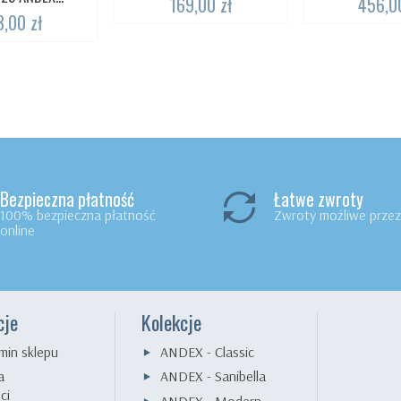
169,00 zł
456,00
3,00 zł
Bezpieczna płatność
Łatwe zwroty
100% bezpieczna płatność
Zwroty możliwe przez 
online
cje
Kolekcje
min sklepu
ANDEX - Classic
a
ANDEX - Sanibella
ci
ANDEX - Modern