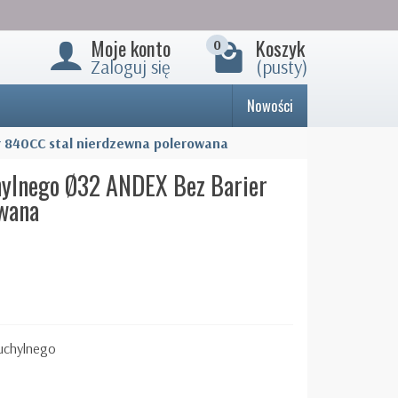
Moje konto
Koszyk
0
Zaloguj się
(pusty)
Nowości
r 840CC stal nierdzewna polerowana
hylnego Ø32 ANDEX Bez Barier
wana
uchylnego