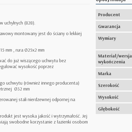
Producent
 uchylnych (828).
Gwarancja
awowy montowany jest do ściany o lekkiej
Wymiary
±
15 mm , rura Ø25x2 mm
Materiał/wersja
wać do już wiszącego uchwytu bez
wykończenia
regulować wysokość poprzez
Marka
o uchwytu (również innego producenta)
Szerokość
trznej
Ø32 mm
Wysokość
erowanej stali nierdzewnej odpornej na
Głębokość
produkt jest wysoka jakość i wytrzymałość. Jej
iają swobodne korzystanie z łazienki osobom