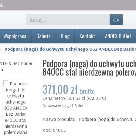
akt
OK
Współpraca
Galeria
Blog
Kontakt
ANDEX Outlet
Podpora (noga) do uchwytu uchylnego Ø32 ANDEX Bez Barie
Podpora (noga) do uchwytu uc
840CC stal nierdzewna polero
371,00 zł
brutto
Cena netto: 301.63 zł (VAT 23%)
Dostawa w ciągu 1-3 dni
Nazwa produktu:
Podpora (noga)do uchwytu 
Kod: 840CC