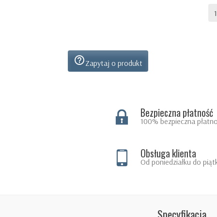
help_outline
Zapytaj o produkt
Bezpieczna płatność
100% bezpieczna płatno
Obsługa klienta
Od poniedziałku do piąt
Specyfikacja