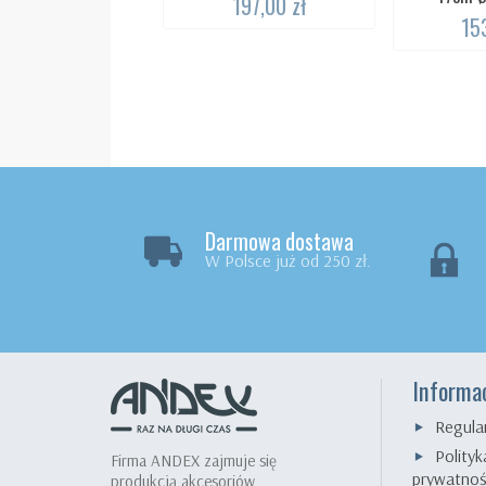
197,00 zł
15
Darmowa dostawa
W Polsce już od 250 zł.
Informa
Regula
Polityk
Firma ANDEX zajmuje się
prywatnoś
produkcją akcesoriów