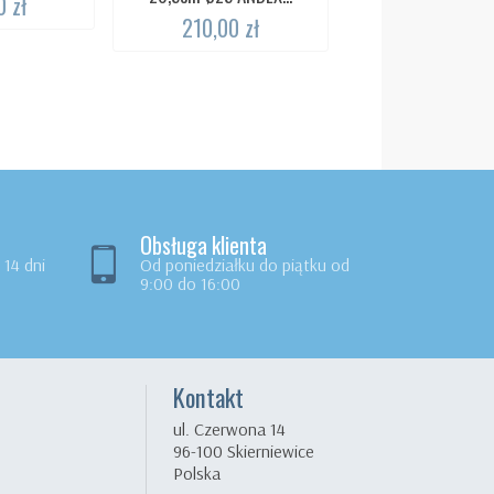
 zł
210,00 zł
Uchwyt półokrąg
stały 60cm ANDEX
381,00 zł
Obsługa klienta
14 dni
Od poniedziałku do piątku od
9:00 do 16:00
Kontakt
ul. Czerwona 14
96-100 Skierniewice
Polska