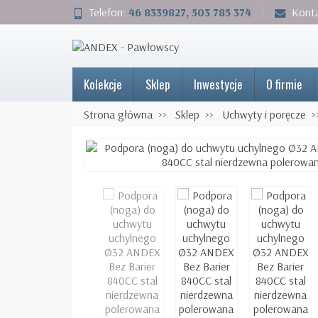
Telefon:
46 8339827, 503 785 374
Kont
Kolekcje
Sklep
Inwestycje
O firmie
Strona główna
Sklep
Uchwyty i poręcze