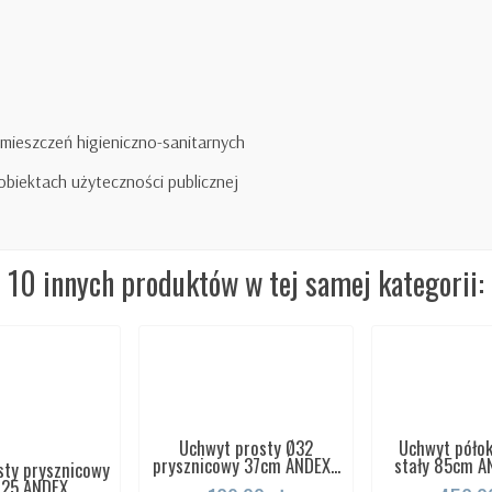
omieszczeń higieniczno-sanitarnych
obiektach użyteczności publicznej
10 innych produktów w tej samej kategorii:
Uchwyt prosty Ø32
Uchwyt półok
prysznicowy 37cm ANDEX...
stały 85cm AN
sty prysznicowy
25 ANDEX...