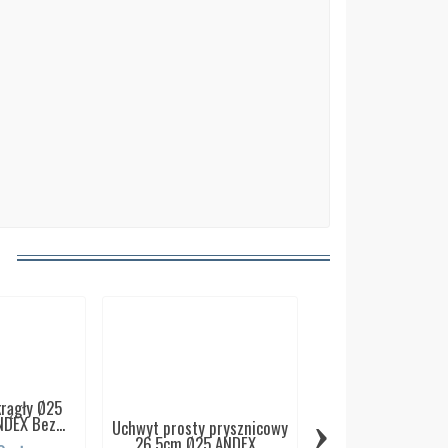
rągły Ø25
›
DEX Bez...
Uchwyt prosty prysznicowy
26,5cm Ø25 ANDEX...