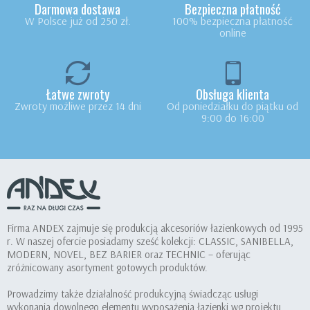
Darmowa dostawa
Bezpieczna płatność
W Polsce już od 250 zł.
100% bezpieczna płatność
online
Łatwe zwroty
Obsługa klienta
Zwroty możliwe przez 14 dni
Od poniedziałku do piątku od
9:00 do 16:00
Firma ANDEX zajmuje się produkcją akcesoriów łazienkowych od 1995
r. W naszej ofercie posiadamy sześć kolekcji: CLASSIC, SANIBELLA,
MODERN, NOVEL, BEZ BARIER oraz TECHNIC – oferując
zróżnicowany asortyment gotowych produktów.
Prowadzimy także działalność produkcyjną świadcząc usługi
wykonania dowolnego elementu wyposażenia łazienki wg projektu