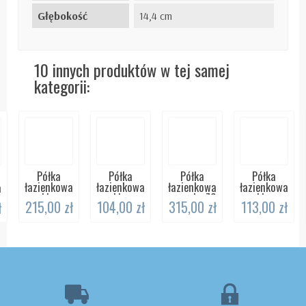
Głębokość
14,4 cm
10 innych produktów w tej samej
kategorii:
Półka
Półka
Półka
Półka
łazienkowa
łazienkowa
łazienkowa
łazienkowa
a
szklana
szklana
z ramką 70
szklana
215,00 zł
104,00 zł
315,00 zł
113,00 zł
ł
50cm
50cm
cm
60cm
ANDEX...
ANDEX...
ANDEX...
ANDEX...