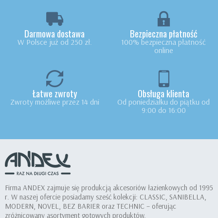
Darmowa dostawa
Bezpieczna płatność
W Polsce już od 250 zł.
100% bezpieczna płatność
online
Łatwe zwroty
Obsługa klienta
Zwroty możliwe przez 14 dni
Od poniedziałku do piątku od
9:00 do 16:00
Firma ANDEX zajmuje się produkcją akcesoriów łazienkowych od 1995
r. W naszej ofercie posiadamy sześć kolekcji: CLASSIC, SANIBELLA,
MODERN, NOVEL, BEZ BARIER oraz TECHNIC – oferując
zróżnicowany asortyment gotowych produktów.