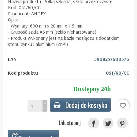
Nazwa produktu: Półka szklana, szkło przeźroczyste
Kod: 051/60/CC
Producent: ANDEX
Opis:
- Wymiary: 600 mm x 20 mm x 115 mm
- Grubość szkła ≠6 mm (szkło niehartowane)
- Produkt wykonany jest na bazie mosiądzu z dodatkiem
stopu cynku i aluminium (ZnAl)
EAN
5908257600576
Kod produktu
051/60/CC
Dostępny 24h
Dodaj do koszyka
favorite_border
Udostępnij
help_outline