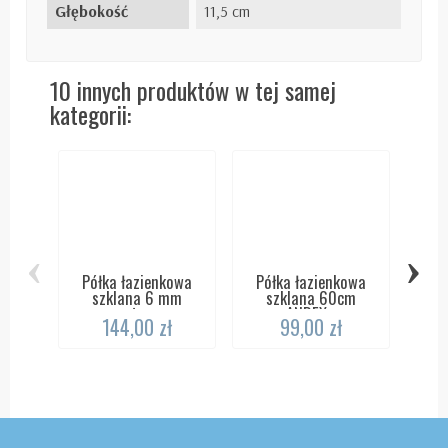
Głębokość
11,5 cm
10 innych produktów w tej samej
kategorii:
‹
›
Półka łazienkowa
Półka łazienkowa
szklana 6 mm
szklana 60cm
narożna z...
ANDEX...
Pół
144,00 zł
99,00 zł
ramk