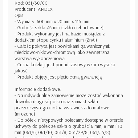
Kod: 051/60/CC
Producent: ANDEX
Opis:
- Wymiary: 600 mm x 20 mm x 115 mm
- Grubość szkła ≠6 mm (szkło niehartowane)
- Produkt wykonany jest na bazie mosiądzu z
dodatkiem stopu cynku i aluminium (ZnAl)
- Całość pokryta jest powłokami galwanicznymi:
miedziowo-niklowo-chromową jako zewnętrzna
warstwa wykończeniowa
- Cechą kolekcji jest ponadczasowy wzór i wysoka
jakość
- Produkt objęty jest pięcioletnią gwarancją
Informacje dodatkowe:
- Na indywidualne zamówienie może zostać wykonana
dowolna długość półki oraz zamiast szkła
przeźroczystego można wstawić szkło matowe
(mrożone)
- Do półek nietypowych polecamy dostępne w ofercie
uchwyty do półek ze szkła o grubości 6 mm, 8 mm i 10
mm (061/6, 061/10, 061/8, 061/29/8, 061/55/8).