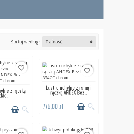
Sortuj według:
Trafność
favorite_border
favorite_border
Lustro uchylne z ramą i
DOSTĘPNY 24H
hylne z rączką
ĘPNY 24H
rączką ANDEX Bez...
kło...
775,00 zł