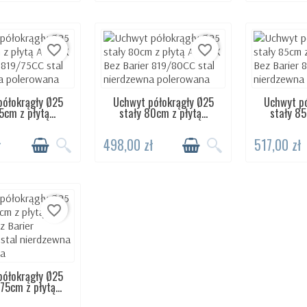
favorite_border
favorite_border
półokrągły Ø25
Uchwyt półokrągły Ø25
Uchwyt pó
TĘPNY 24H
DOSTĘPNY 24H
DOST
5cm z płytą...
stały 80cm z płytą...
stały 85
ł
498,00 zł
517,00 zł
favorite_border
półokrągły Ø25
TĘPNY 24H
75cm z płytą...