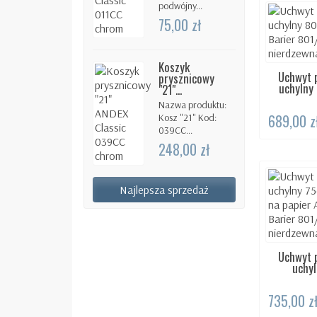
podwójny...
75,00 zł
Koszyk
Uchwyt 
DOS
prysznicowy
uchylny
"21"...
Nazwa produktu:
689,00 z
Kosz "21" Kod:
039CC...
248,00 zł
Najlepsza sprzedaż
Uchwyt 
DOS
uchyl
735,00 z