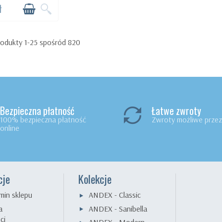
ł
odukty 1-25 spośród 820
Bezpieczna płatność
Łatwe zwroty
100% bezpieczna płatność
Zwroty możliwe przez 
online
cje
Kolekcje
min sklepu
ANDEX - Classic
a
ANDEX - Sanibella
ci