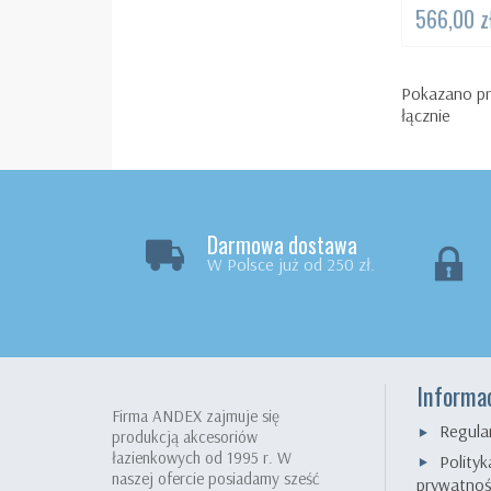
566,00 z
Pokazano pr
łącznie
Darmowa dostawa
W Polsce już od 250 zł.
Informa
Firma ANDEX zajmuje się
Regula
produkcją akcesoriów
łazienkowych od 1995 r. W
Polityk
naszej ofercie posiadamy sześć
prywatnoś