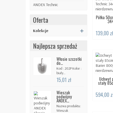
ANDEX Technic
Półka 50c
DOS
Oferta
344
Kolekcje
139,00 z
Najlepsza sprzedaż
Włosie szczotki
do...
Kod : 202P Kolor :
biały...
Uchwyt 
DOS
15,01 zł
stały 85
Wieszak
594,00 z
podwójny
ANDEX...
Nazwa produktu:
Wieszak