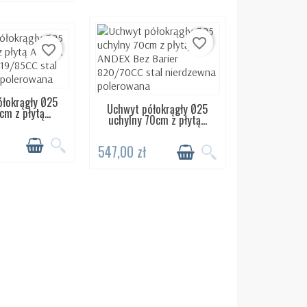
favorite_border
favorite_border
łokrągły Ø25
ĘPNY 24H
Uchwyt półokrągły Ø25
DOSTĘPNY 24H
cm z płytą...
uchylny 70cm z płytą...
547,00 zł