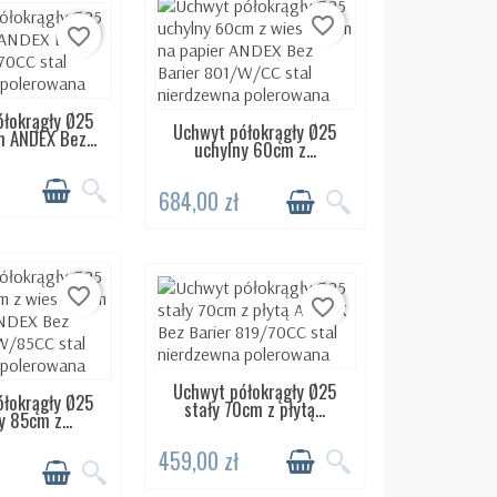
favorite_border
favorite_border
łokrągły Ø25
ĘPNY 24H
Uchwyt półokrągły Ø25
DOSTĘPNY 24H
m ANDEX Bez...
uchylny 60cm z...
684,00 zł
favorite_border
favorite_border
Uchwyt półokrągły Ø25
DOSTĘPNY 24H
łokrągły Ø25
ĘPNY 24H
stały 70cm z płytą...
y 85cm z...
459,00 zł