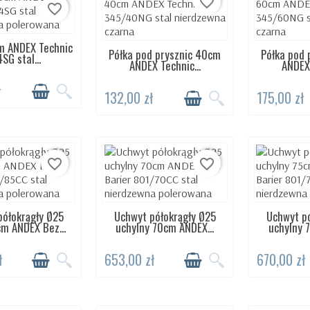
favorite_border
favorite_border
m ANDEX Technic
TĘPNY 24H
Półka pod prysznic 40cm
Półka pod 
DOSTĘPNY 24H
DOST
SG stal...
ANDEX Technic...
ANDEX 
ł
132,00 zł
175,00 zł
favorite_border
favorite_border
półokrągły Ø25
Uchwyt półokrągły Ø25
Uchwyt pó
TĘPNY 24H
DOSTĘPNY 24H
DOST
cm ANDEX Bez...
uchylny 70cm ANDEX...
uchylny 7
ł
653,00 zł
670,00 zł