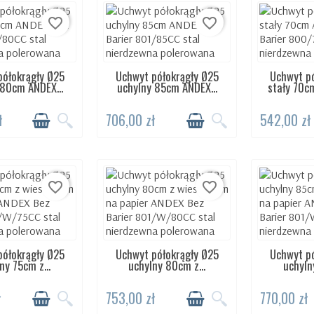
favorite_border
favorite_border
półokrągły Ø25
Uchwyt półokrągły Ø25
Uchwyt pó
TĘPNY 24H
DOSTĘPNY 24H
DOST
 80cm ANDEX...
uchylny 85cm ANDEX...
stały 70c
ł
706,00 zł
542,00 zł
favorite_border
favorite_border
półokrągły Ø25
Uchwyt półokrągły Ø25
Uchwyt pó
TĘPNY 24H
DOSTĘPNY 24H
DOST
ny 75cm z...
uchylny 80cm z...
uchyln
ł
753,00 zł
770,00 zł