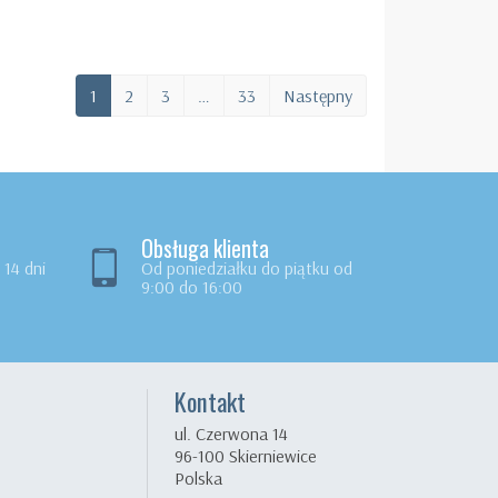
1
2
3
…
33
Następny
Obsługa klienta
14 dni
Od poniedziałku do piątku od
9:00 do 16:00
Kontakt
ul. Czerwona 14
96-100 Skierniewice
Polska