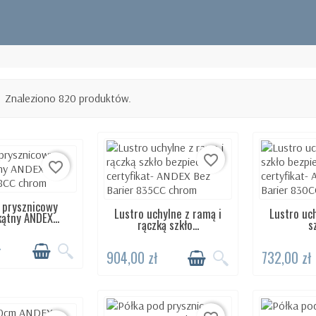
Kolekcje
Znaleziono 820 produktów.
favorite_border
favorite_border
 prysznicowy
TĘPNY 24H
Lustro uchylne z ramą i
Lustro uc
DOSTĘPNY 24H
DOST
ątny ANDEX...
rączką szkło...
sz
ł
904,00 zł
732,00 zł