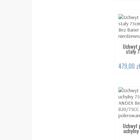
Uchwyt 
DOS
stały 7
479,00 z
Uchwyt 
DOS
uchylny 