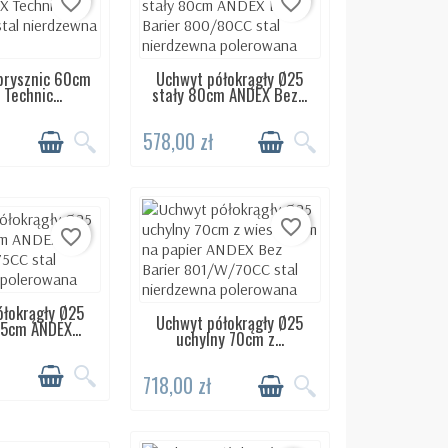
favorite_border
favorite_border
prysznic 60cm
Uchwyt półokrągły Ø25
ĘPNY 24H
DOSTĘPNY 24H
Technic...
stały 80cm ANDEX Bez...
578,00 zł
favorite_border
favorite_border
łokrągły Ø25
ĘPNY 24H
Uchwyt półokrągły Ø25
DOSTĘPNY 24H
5cm ANDEX...
uchylny 70cm z...
718,00 zł