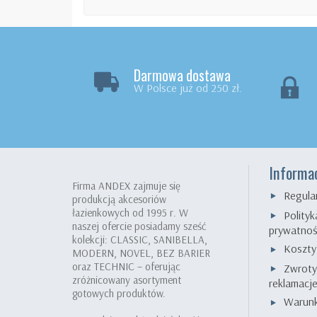
Darmowa dostawa
W Polsce już od 250 zł.
Informa
Firma ANDEX zajmuje się
Regula
produkcją akcesoriów
łazienkowych od 1995 r. W
Polityk
naszej ofercie posiadamy sześć
prywatnoś
kolekcji: CLASSIC, SANIBELLA,
Koszty
MODERN, NOVEL, BEZ BARIER
oraz TECHNIC – oferując
Zwroty
zróżnicowany asortyment
reklamacj
gotowych produktów.
Warunk