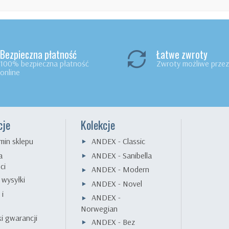
Bezpieczna płatność
Łatwe zwroty
100% bezpieczna płatność
Zwroty możliwe przez 
online
cje
Kolekcje
min sklepu
ANDEX - Classic
a
ANDEX - Sanibella
ci
ANDEX - Modern
 wysyłki
ANDEX - Novel
 i
ANDEX -
e
Norwegian
i gwarancji
ANDEX - Bez