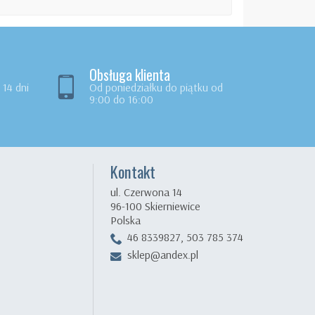
Obsługa klienta
14 dni
Od poniedziałku do piątku od
9:00 do 16:00
Kontakt
ul. Czerwona 14
96-100 Skierniewice
Polska
46 8339827, 503 785 374
sklep@andex.pl