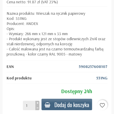
Cena netto: 91.87 zł (VAT 23%)
Nazwa produktu: Wieszak na ręcznik papierowy
Kod: 531NG
Producent: ANDEX
Opis:
- Wymiary: 266 mm x 121 mm x 33 mm
- Produkt wykonany jest ze stopów odlewniczych ZnAl oraz
stali nierdzewnej, odpornych na korozję
- Całość malowana jest na czarno termoutwardzalną farbą
proszkową - kolor czarny RAL 9005 - matowy
EAN
5908257608107
Kod produktu
531NG
Dostępny 24h
Dodaj do koszyka
favorite_border