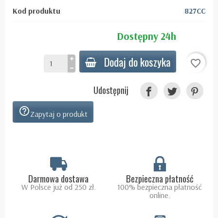
Kod produktu
827CC
Dostępny 24h
Dodaj do koszyka
favorite_border
Udostępnij
help_outline
Zapytaj o produkt
Darmowa dostawa
Bezpieczna płatność
W Polsce już od 250 zł.
100% bezpieczna płatność
online.