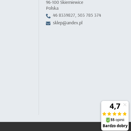
96-100 Skierniewice
Polska
46 8339827, 503 785 374
sklep@andex.pl