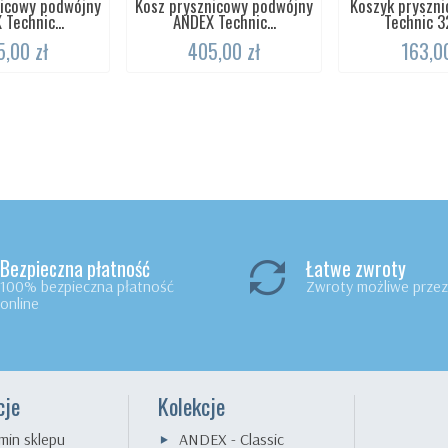
nicowy podwójny
Kosz prysznicowy podwójny
Koszyk pryszn
Technic...
ANDEX Technic...
Technic 3
,00 zł
405,00 zł
163,00
Bezpieczna płatność
Łatwe zwroty
100% bezpieczna płatność
Zwroty możliwe przez 
online
cje
Kolekcje
min sklepu
ANDEX - Classic