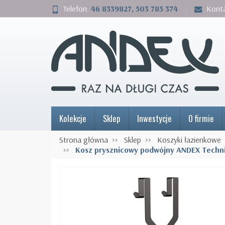
Telefon:
46 8339827, 503 785 374
Kont
Kolekcje
Sklep
Inwestycje
O firmie
Strona główna
Sklep
Koszyki łazienkowe
Kosz prysznicowy podwójny ANDEX Techni