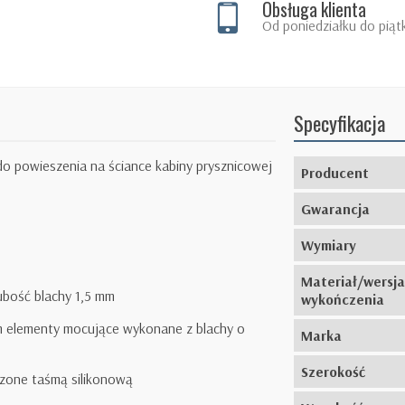
Obsługa klienta
Od poniedziałku do piąt
Specyfikacja
 powieszenia na ściance kabiny prysznicowej
Producent
Gwarancja
Wymiary
Materiał/wersja
ubość blachy 1,5 mm
wykończenia
m elementy mocujące wykonane z blachy o
Marka
Szerokość
czone taśmą silikonową