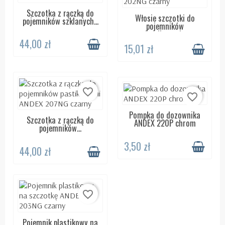
Szczotka z rączką do
DOSTĘPNY 24H
Włosie szczotki do
DOSTĘPNY 24H
pojemników szklanych...
pojemników
plastikowych...
44,00 zł
15,01 zł
favorite_border
favorite_border
Pompka do dozownika
DOSTĘPNY 24H
Szczotka z rączką do
DOSTĘPNY 24H
ANDEX 220P chrom
pojemników...
3,50 zł
44,00 zł
favorite_border
Pojemnik plastikowy na
WYSYŁKA DO 5 DNI