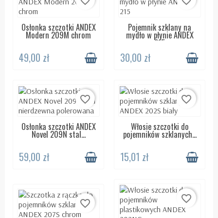
favorite_border
favorite_border
Osłonka szczotki ANDEX
Pojemnik szklany na
DOSTĘPNY 24H
DOSTĘPNY 24H
Modern 209M chrom
mydło w płynie ANDEX
215
49,00 zł
30,00 zł
favorite_border
favorite_border
Osłonka szczotki ANDEX
Włosie szczotki do
DOSTĘPNY 24H
DOSTĘPNY 24H
Novel 209N stal...
pojemników szklanych...
59,00 zł
15,01 zł
favorite_border
favorite_border