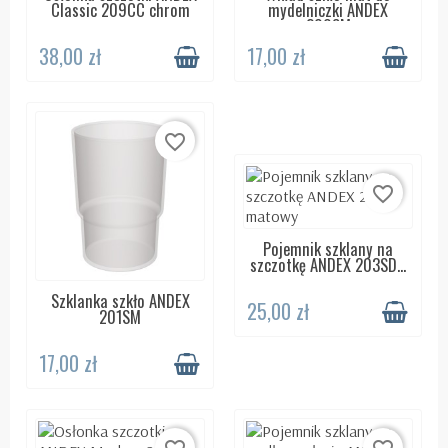
Classic 209CC chrom
mydelniczki ANDEX
200SM
38,00 zł
17,00 zł
favorite_border
favorite_border
Pojemnik szklany na
DOSTĘPNY 24H
szczotkę ANDEX 203SD...
Szklanka szkło ANDEX
DOSTĘPNY 24H
25,00 zł
201SM
17,00 zł