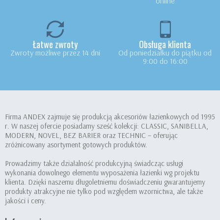
online
Łatwe zwroty
Obsługa klienta
Zwroty możliwe przez 14 dni
Od poniedziałku do piątku od
9:00 do 16:00
Firma ANDEX zajmuje się produkcją akcesoriów łazienkowych od 1995
r. W naszej ofercie posiadamy sześć kolekcji: CLASSIC, SANIBELLA,
MODERN, NOVEL, BEZ BARIER oraz TECHNIC – oferując
zróżnicowany asortyment gotowych produktów.
Prowadzimy także działalność produkcyjną świadcząc usługi
wykonania dowolnego elementu wyposażenia łazienki wg projektu
klienta. Dzięki naszemu długoletniemu doświadczeniu gwarantujemy
produkty atrakcyjne nie tylko pod względem wzornictwa, ale także
jakości i ceny.