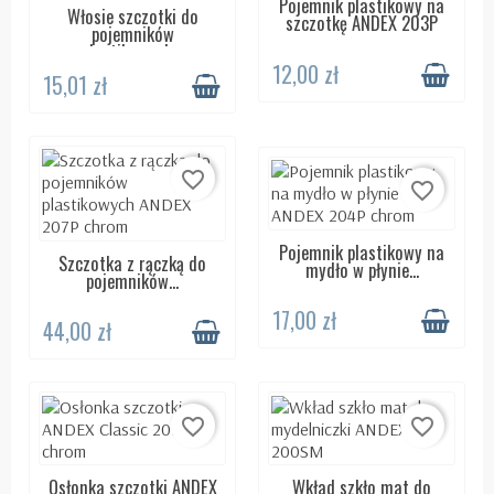
Pojemnik plastikowy na
DOSTĘPNY 24H
Włosie szczotki do
DOSTĘPNY 24H
szczotkę ANDEX 203P
pojemników
plastikowych...
12,00 zł
15,01 zł
favorite_border
favorite_border
Pojemnik plastikowy na
DOSTĘPNY 24H
Szczotka z rączką do
DOSTĘPNY 24H
mydło w płynie...
pojemników...
17,00 zł
44,00 zł
favorite_border
favorite_border
Osłonka szczotki ANDEX
Wkład szkło mat do
DOSTĘPNY 24H
DOSTĘPNY 24H