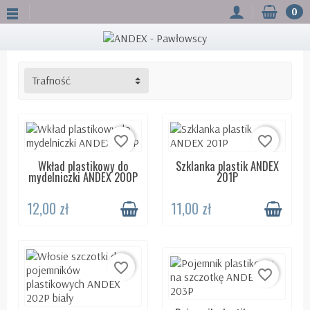
0
Trafność
favorite_border
favorite_border
Wkład plastikowy do
Szklanka plastik ANDEX
DOSTĘPNY 24H
DOSTĘPNY 24H
mydelniczki ANDEX 200P
201P
12,00 zł
11,00 zł
favorite_border
favorite_border