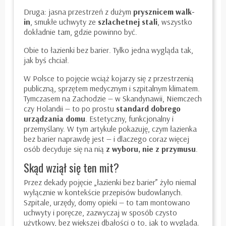
Druga: jasna przestrzeń z dużym
prysznicem walk-
in
, smukłe uchwyty ze
szlachetnej stali
, wszystko
dokładnie tam, gdzie powinno być.
Obie to łazienki bez barier. Tylko jedna wygląda tak,
jak byś chciał.
W Polsce to pojęcie wciąż kojarzy się z przestrzenią
publiczną, sprzętem medycznym i szpitalnym klimatem.
Tymczasem na Zachodzie — w Skandynawii, Niemczech
czy Holandii — to po prostu
standard dobrego
urządzania domu
. Estetyczny, funkcjonalny i
przemyślany. W tym artykule pokazuję, czym łazienka
bez barier naprawdę jest — i dlaczego coraz więcej
osób decyduje się na nią
z wyboru, nie z przymusu
.
Skąd wziął się ten mit?
Przez dekady pojęcie „łazienki bez barier” żyło niemal
wyłącznie w kontekście przepisów budowlanych.
Szpitale, urzędy, domy opieki — to tam montowano
uchwyty i poręcze, zazwyczaj w sposób czysto
użytkowy, bez większej dbałości o to, jak to wygląda.