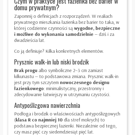
Czym w praktyce jest łazienka bez barier w
domu prywatnym?
Zapomnij o definicjach z rozporządzeń. W realiach
prywatnego mieszkania łazienka bez barier to taka, w
której codzienne czynności są
wygodne, bezpieczne
i możliwe do wykonania samodzielnie
— dziś i za
dwadzieścia lat.
Co ją definiuje? Kilka konkretnych elementów.
Prysznic walk-in lub niski brodzik
Brak progu
albo symboliczne 2–3 cm zamiast
kilkunastu — to podstawowa zmiana. Prysznic walk-in
jest przy tym szczytem
nowoczesnego designu
łazienkowego
: minimalistyczny, przestronny i
zdecydowanie łatwiejszy w utrzymaniu czystości.
Antypoślizgowa nawierzchnia
Podłoga i brodzik o właściwościach antypoślizgowych
(
klasa R co najmniej 10
dla stref mokrych) to
podstawa bezpiecznej łazienki. Niezależnie od tego,
czy masz pięć czy siedemdziesiąt pięć lat.