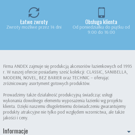
Łatwe zwroty
Obsługa klienta
Zwroty możliwe przez 14 dni
Od poniedziałku do piątku od
9:00 do 16:00
Firma ANDEX zajmuje się produkcją akcesoriów łazienkowych od 1995
r. W naszej ofercie posiadamy sześć kolekcji: CLASSIC, SANIBELLA,
MODERN, NOVEL, BEZ BARIER oraz TECHNIC – oferując
zróżnicowany asortyment gotowych produktów.
Prowadzimy także działalność produkcyjną świadcząc usługi
wykonania dowolnego elementu wyposażenia łazienki wg projektu
klienta. Dzięki naszemu długoletniemu doświadczeniu gwarantujemy
produkty atrakcyjne nie tylko pod względem wzornictwa, ale także
jakości i ceny.
Informacje