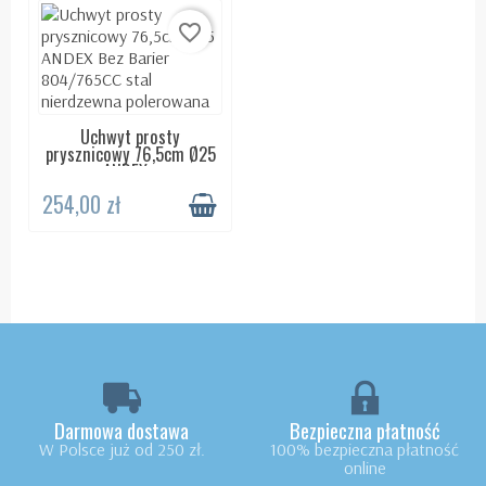
favorite_border
Uchwyt prosty
DOSTĘPNY 24H
prysznicowy 76,5cm Ø25
ANDEX...
254,00 zł
Darmowa dostawa
Bezpieczna płatność
W Polsce już od 250 zł.
100% bezpieczna płatność
online