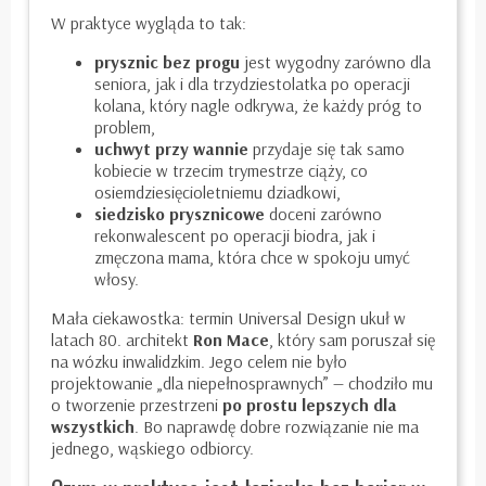
W praktyce wygląda to tak:
prysznic bez progu
jest wygodny zarówno dla
seniora, jak i dla trzydziestolatka po operacji
kolana, który nagle odkrywa, że każdy próg to
problem,
uchwyt przy wannie
przydaje się tak samo
kobiecie w trzecim trymestrze ciąży, co
osiemdziesięcioletniemu dziadkowi,
siedzisko prysznicowe
doceni zarówno
rekonwalescent po operacji biodra, jak i
zmęczona mama, która chce w spokoju umyć
włosy.
Mała ciekawostka: termin Universal Design ukuł w
latach 80. architekt
Ron Mace
, który sam poruszał się
na wózku inwalidzkim. Jego celem nie było
projektowanie „dla niepełnosprawnych” — chodziło mu
o tworzenie przestrzeni
po prostu lepszych dla
wszystkich
. Bo naprawdę dobre rozwiązanie nie ma
jednego, wąskiego odbiorcy.