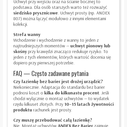
Uchwyt przy wejściu oraz na ścianie bocznej to
podstawa. Dla osób starszych warto też rozważyć
siedzisko prysznicowe
. Uchwyt prosty (np.
ANDEX
807
) można łączyć modułowo z innymi elementami
kolekcji.
Strefa wanny
Wchodzenie i wychodzenie z wanny to jeden z
najtrudniejszych momentów —
uchwyt pionowy lub
skośny
przy krawędzi znacząco redukuje ryzyko. To
jeden z tych elementów, których wartość docenia się
dopiero przy pierwszej potrzebie.
FAQ — Często zadawane pytania
Czy łazienkę bez barier jest drożej urządzić?
Niekoniecznie. Adaptacja do standardu bez barier
podnosi koszt o
kilka do kilkunastu procent
. Jeśli
chodzi wyłącznie o montaż uchwytów — to wydatek
rzędu kilkuset złotych. Przy
10–15 latach żywotności
produktu
rachunek jest prosty.
Czy muszę przebudować całą łazienkę?
Nie. Montaż uchwytów
ANDEX Bez Barier
zajmuje