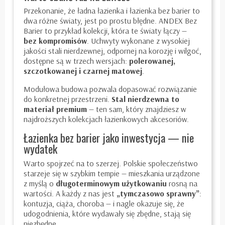
Przekonanie, że ładna łazienka i łazienka bez barier to
dwa różne światy, jest po prostu błędne.
ANDEX Bez
Barier
to przykład kolekcji, która te światy łączy —
bez kompromisów
. Uchwyty wykonane z wysokiej
jakości stali nierdzewnej, odpornej na korozję i wilgoć,
dostępne są w trzech wersjach:
polerowanej,
szczotkowanej i czarnej matowej
.
Modułowa budowa pozwala dopasować rozwiązanie
do konkretnej przestrzeni.
Stal nierdzewna to
materiał premium
— ten sam, który znajdziesz w
najdroższych kolekcjach łazienkowych akcesoriów.
Łazienka bez barier jako inwestycja — nie
wydatek
Warto spojrzeć na to szerzej. Polskie społeczeństwo
starzeje się w szybkim tempie — mieszkania urządzone
z myślą o
długoterminowym użytkowaniu
rosną na
wartości. A każdy z nas jest
„tymczasowo sprawny”
:
kontuzja, ciąża, choroba — i nagle okazuje się, że
udogodnienia, które wydawały się zbędne, stają się
niezbędne.