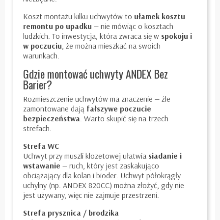
Koszt montażu kilku uchwytów to
ułamek kosztu
remontu po upadku
— nie mówiąc o kosztach
ludzkich. To inwestycja, która zwraca się w
spokoju i
w poczuciu
, że można mieszkać na swoich
warunkach.
Gdzie montować uchwyty ANDEX Bez
Barier?
Rozmieszczenie uchwytów ma znaczenie — źle
zamontowane dają
fałszywe poczucie
bezpieczeństwa
. Warto skupić się na trzech
strefach.
Strefa WC
Uchwyt przy muszli klozetowej ułatwia
siadanie i
wstawanie
— ruch, który jest zaskakująco
obciążający dla kolan i bioder. Uchwyt półokrągły
uchylny (np.
ANDEX 820CC
) można złożyć, gdy nie
jest używany, więc nie zajmuje przestrzeni.
Strefa prysznica / brodzika