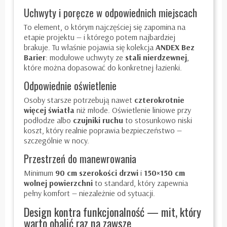
Uchwyty i poręcze w odpowiednich miejscach
To element, o którym najczęściej się zapomina na
etapie projektu — i którego potem najbardziej
brakuje. Tu właśnie pojawia się kolekcja
ANDEX Bez
Barier
: modułowe uchwyty ze
stali nierdzewnej
,
które można dopasować do konkretnej łazienki.
Odpowiednie oświetlenie
Osoby starsze potrzebują nawet
czterokrotnie
więcej światła
niż młode. Oświetlenie liniowe przy
podłodze albo
czujniki ruchu
to stosunkowo niski
koszt, który realnie poprawia bezpieczeństwo —
szczególnie w nocy.
Przestrzeń do manewrowania
Minimum
90 cm szerokości drzwi
i
150×150 cm
wolnej powierzchni
to standard, który zapewnia
pełny komfort — niezależnie od sytuacji.
Design kontra funkcjonalność — mit, który
warto obalić raz na zawsze