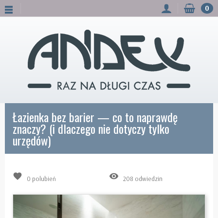
0
Łazienka bez barier — co to naprawdę
znaczy? (i dlaczego nie dotyczy tylko
urzędów)
favorite
remove_red_eye
0
polubień
208 odwiedzin