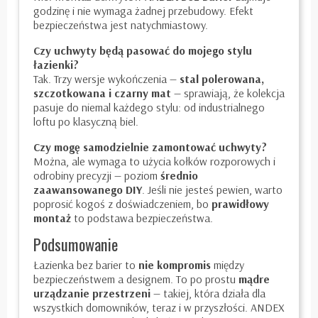
godzinę i nie wymaga żadnej przebudowy. Efekt
bezpieczeństwa jest natychmiastowy.
Czy uchwyty będą pasować do mojego stylu
łazienki?
Tak. Trzy wersje wykończenia —
stal polerowana,
szczotkowana i czarny mat
— sprawiają, że kolekcja
pasuje do niemal każdego stylu: od industrialnego
loftu po klasyczną biel.
Czy mogę samodzielnie zamontować uchwyty?
Można, ale wymaga to użycia kołków rozporowych i
odrobiny precyzji — poziom
średnio
zaawansowanego DIY
. Jeśli nie jesteś pewien, warto
poprosić kogoś z doświadczeniem, bo
prawidłowy
montaż
to podstawa bezpieczeństwa.
Podsumowanie
Łazienka bez barier to
nie kompromis
między
bezpieczeństwem a designem. To po prostu
mądre
urządzanie przestrzeni
— takiej, która działa dla
wszystkich domowników, teraz i w przyszłości. ANDEX