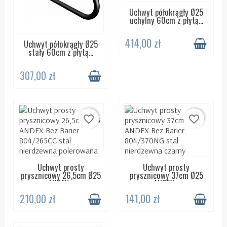
Uchwyt półokrągły Ø25
DOSTĘPNY 24H
uchylny 60cm z płytą...
414,00 zł
Uchwyt półokrągły Ø25
DOSTĘPNY 24H
stały 60cm z płytą...
307,00 zł
favorite_border
favorite_border
Uchwyt prosty
Uchwyt prosty
DOSTĘPNY 24H
DOSTĘPNY 24H
prysznicowy 26,5cm Ø25
prysznicowy 37cm Ø25
ANDEX...
ANDEX...
210,00 zł
141,00 zł